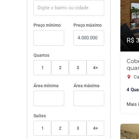
Preço mínimo
Preço máximo
R$ 
Quartos
Cob
quar
1
2
3
4+
Ca
Área mínima
Área máxima
4 Qua
Mais 
Suítes
1
2
3
4+