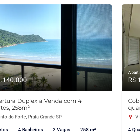
A parti
2.140.000
R$ 
ertura Duplex à Venda com 4
Cob
tos, 258m²
qua
nto do Forte, Praia Grande-SP
Vi
rtos
4 Banheiros
2 Vagas
258 m²
4 Qua