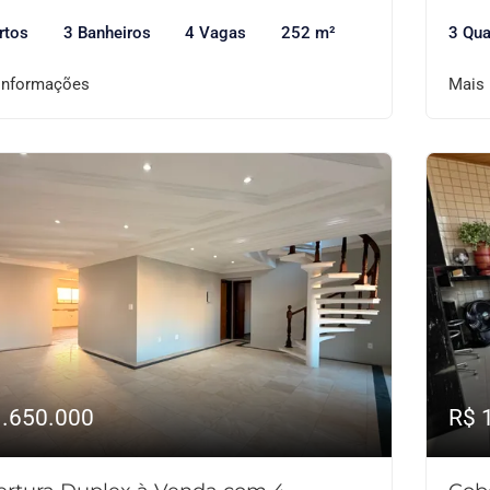
rtos
3 Banheiros
4 Vagas
252 m²
3 Qua
informações
Mais
1.650.000
R$ 