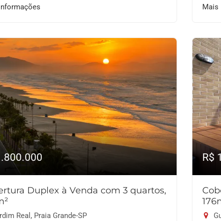
informações
Mais
1.800.000
R$ 
rtura Duplex à Venda com 3 quartos,
Cob
m²
176
rdim Real, Praia Grande-SP
Gu