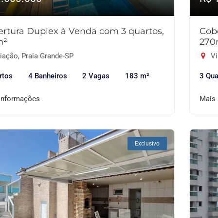
rtura Duplex à Venda com 3 quartos,
Cob
m²
270
iação, Praia Grande-SP
Vi
rtos
4 Banheiros
2 Vagas
183 m²
3 Qua
informações
Mais
Exclusivo