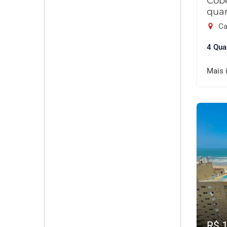
Cob
quar
Ca
4 Qua
Mais 
R$ 