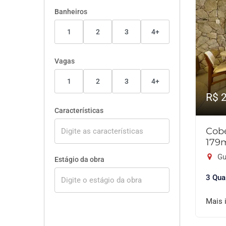
Banheiros
1
2
3
4+
Vagas
1
2
3
4+
R$ 
Características
Cobe
179
Gu
Estágio da obra
3 Qua
Mais 