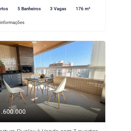
rtos
5 Banheiros
3 Vagas
176 m²
 informações
1.600.000