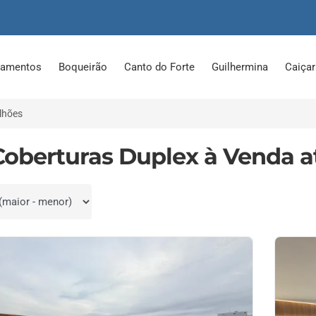
tamentos
Boqueirão
Canto do Forte
Guilhermina
Caiça
lhões
Coberturas Duplex à Venda a
por