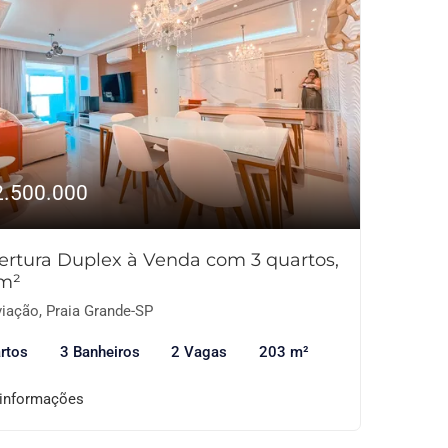
2.500.000
ertura Duplex à Venda com 3 quartos,
m²
iação, Praia Grande-SP
rtos
3 Banheiros
2 Vagas
203 m²
 informações