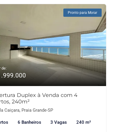
Pronto para Morar
r de:
1.999.000
ertura Duplex à Venda com 4
rtos, 240m²
la Caiçara, Praia Grande-SP
rtos
6 Banheiros
3 Vagas
240 m²