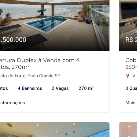
3.500.000
R$ 
ertura Duplex à Venda com 4
Cob
tos, 270m²
250
nto do Forte, Praia Grande-SP
Vi
rtos
4 Banheiros
2 Vagas
270 m²
3 Qua
informações
Mais