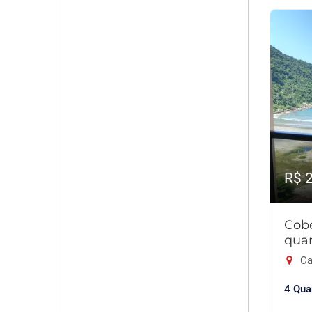
R$ 
Cob
quar
Ca
4 Qua