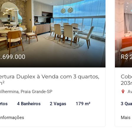
2.699.000
R$ 
rtura Duplex à Venda com 3 quartos,
Cob
m²
203
ilhermina, Praia Grande-SP
Av
rtos
4 Banheiros
2 Vagas
179 m²
3 Qua
informações
Mais