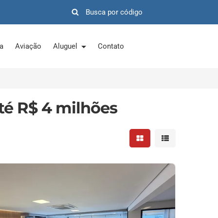
ra
Aviação
Aluguel
Contato
té R$ 4 milhões
Mostrar resultados em 
Mostrar resultad