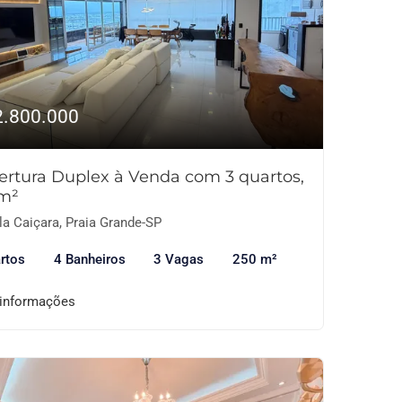
2.800.000
ertura Duplex à Venda com 3 quartos,
m²
la Caiçara, Praia Grande-SP
rtos
4 Banheiros
3 Vagas
250 m²
 informações