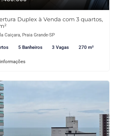
ertura Duplex à Venda com 3 quartos,
m²
la Caiçara, Praia Grande-SP
rtos
5 Banheiros
3 Vagas
270 m²
 informações