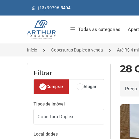
(13) 99796-5404
Página inicial
Todas as categorias
Apar
Início
Coberturas Duplex à venda
Até R$ 4 mi
28 
Filtrar
Comprar
Alugar
Ordenar 
Tipos de imóvel
Localidades