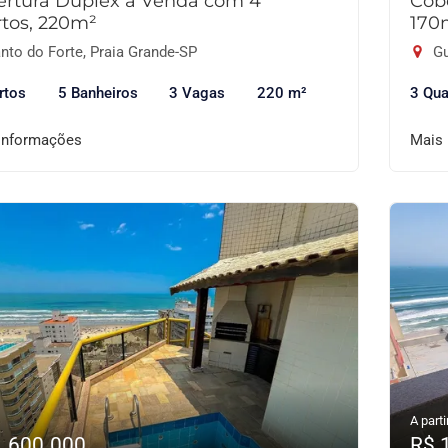
ertura Duplex à Venda com 4
Cob
tos, 220m²
170
nto do Forte, Praia Grande-SP
Gu
rtos
5 Banheiros
3 Vagas
220 m²
3 Qua
informações
Mais
A parti
1.600.000
R$ 