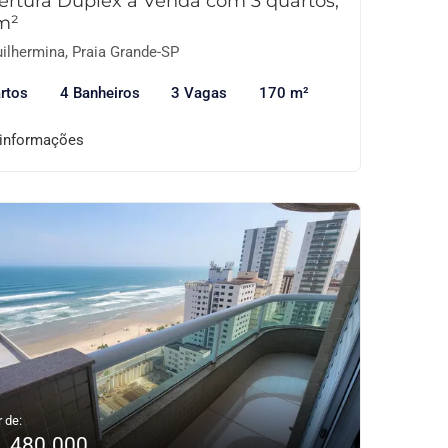
ertura Duplex à Venda com 3 quartos,
m²
ilhermina, Praia Grande-SP
rtos
4 Banheiros
3 Vagas
170 m²
 informações
r de:
1.480.000