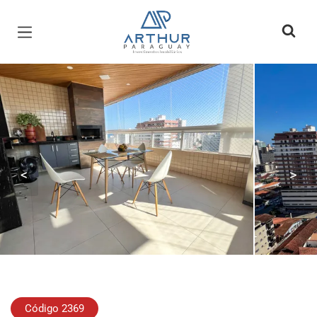
Página inicial
<
>
Código 2369