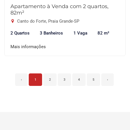
Apartamento à Venda com 2 quartos,
82m²
Canto do Forte, Praia Grande-SP
2 Quartos
3 Banheiros
1 Vaga
82 m²
Mais informações
‹
1
2
3
4
5
›