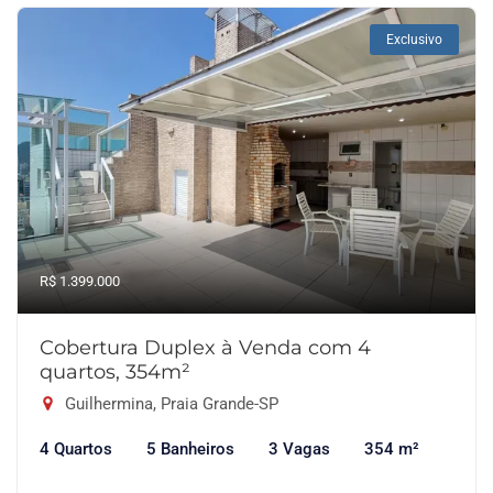
Exclusivo
R$ 1.399.000
Cobertura Duplex à Venda com 4
quartos, 354m²
Guilhermina, Praia Grande-SP
4 Quartos
5 Banheiros
3 Vagas
354 m²