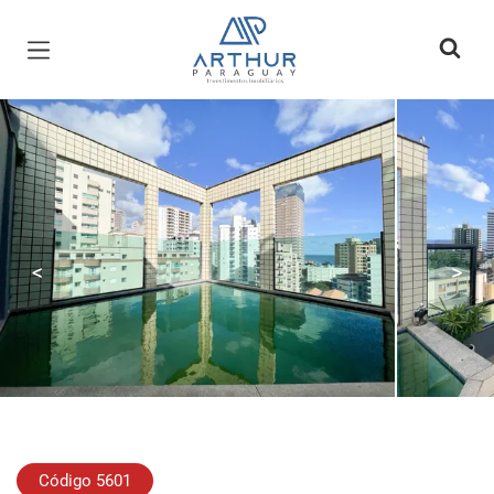
Página inicial
<
>
Código 5601