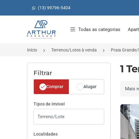
(13) 99796-5404
Página inicial
Todas as categorias
Apar
Início
Terrenos/Lotes à venda
Praia Grande/
1 T
Filtrar
Comprar
Alugar
Ordenar 
Tipos de imóvel
Localidades