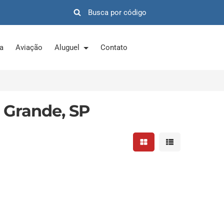
ra
Aviação
Aluguel
Contato
 Grande, SP
Mostrar resultados em 
Mostrar resultad