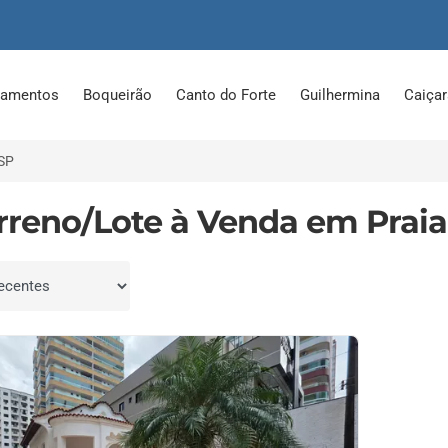
tamentos
Boqueirão
Canto do Forte
Guilhermina
Caiça
SP
erreno/Lote à Venda em Praia
por