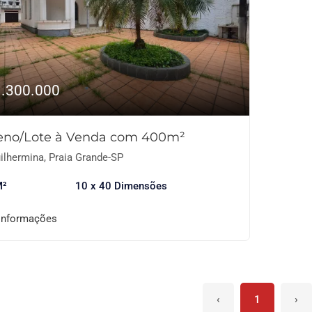
1.300.000
reno/Lote à Venda com 400m²
ilhermina, Praia Grande-SP
M²
10 x 40 Dimensões
informações
‹
1
›