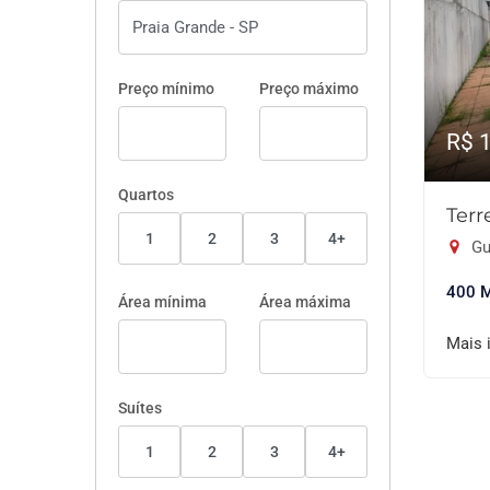
Preço mínimo
Preço máximo
R$ 
Quartos
Ter
1
2
3
4+
Gu
400 
Área mínima
Área máxima
Mais 
Suítes
1
2
3
4+