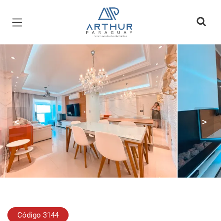
Página inicial
<
>
Código 3144