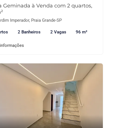
a Geminada à Venda com 2 quartos,
²
rdim Imperador, Praia Grande-SP
rtos
2 Banheiros
2 Vagas
96 m²
 informações