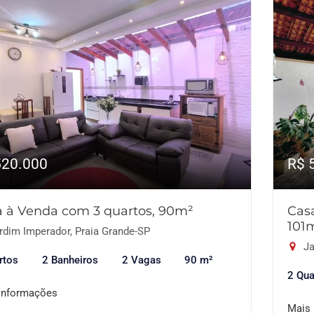
520.000
R$ 
 à Venda com 3 quartos, 90m²
Cas
101
rdim Imperador, Praia Grande-SP
Ja
rtos
2 Banheiros
2 Vagas
90 m²
2 Qua
informações
Mais