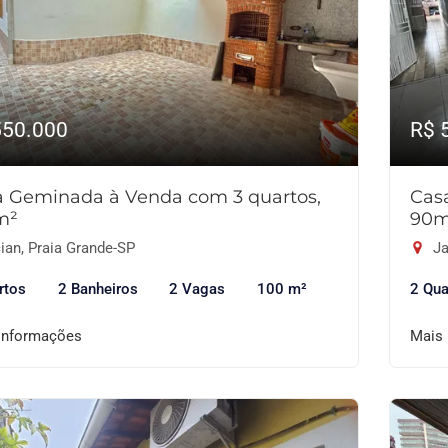
550.000
R$ 
a Geminada à Venda com 3 quartos,
Cas
m²
90m
ian, Praia Grande-SP
Ja
rtos
2 Banheiros
2 Vagas
100 m²
2 Qua
informações
Mais