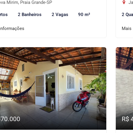
va Mirim, Praia Grande-SP
Ja
rtos
2 Banheiros
2 Vagas
90 m²
2 Qua
informações
Mais
470.000
R$ 