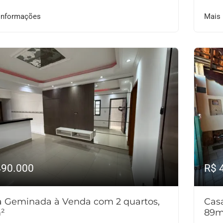
informações
Mais
490.000
R$ 
a Geminada à Venda com 2 quartos,
Cas
²
89m