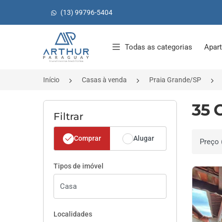
(13) 99796-5404
Página inicial
Todas as categorias
Apar
Início
Casas à venda
Praia Grande/SP
35 
Filtrar
Comprar
Alugar
Ordenar 
Tipos de imóvel
Localidades