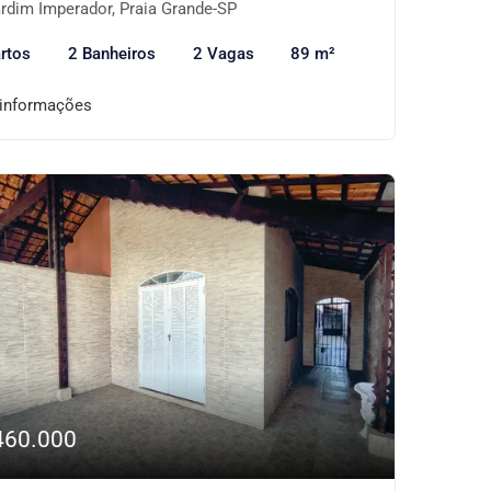
rdim Imperador, Praia Grande-SP
rtos
2 Banheiros
2 Vagas
89 m²
 informações
460.000