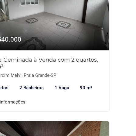
540.000
a Geminada à Venda com 2 quartos,
²
rdim Melvi, Praia Grande-SP
rtos
2 Banheiros
1 Vaga
90 m²
 informações