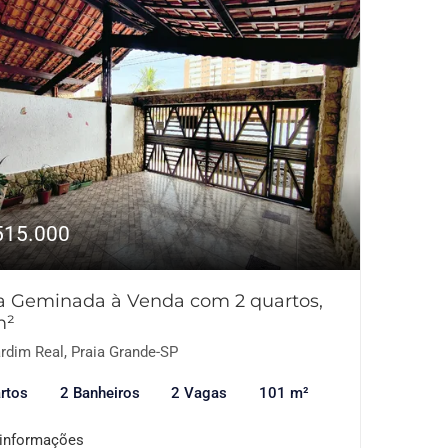
515.000
a Geminada à Venda com 2 quartos,
m²
rdim Real, Praia Grande-SP
rtos
2 Banheiros
2 Vagas
101 m²
 informações