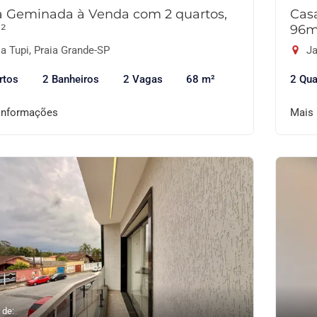
a Geminada à Venda com 2 quartos,
Cas
²
96m
a Tupi, Praia Grande-SP
Ja
rtos
2 Banheiros
2 Vagas
68 m²
2 Qua
informações
Mais
 de: