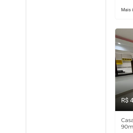
Mais 
R$ 
Cas
90m