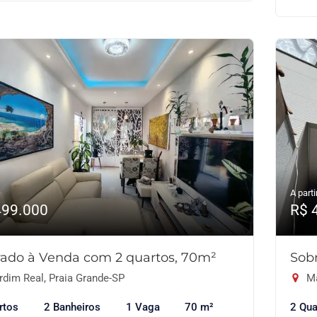
A parti
499.000
R$ 
ado à Venda com 2 quartos, 70m²
Sob
rdim Real, Praia Grande-SP
Ma
rtos
2 Banheiros
1 Vaga
70 m²
2 Qua