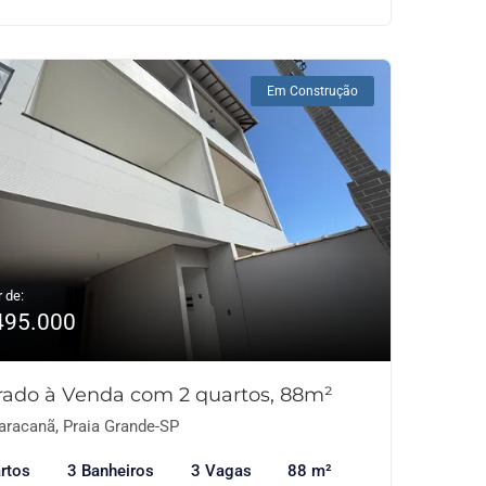
Em Construção
r de:
495.000
rado à Venda com 2 quartos, 88m²
racanã, Praia Grande-SP
rtos
3 Banheiros
3 Vagas
88 m²