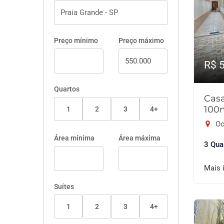
Preço mínimo
Preço máximo
R$ 
Quartos
Cas
100
1
2
3
4+
Oc
Área mínima
Área máxima
3 Qua
Mais 
Suítes
1
2
3
4+