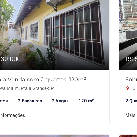
530.000
R$ 
 à Venda com 2 quartos, 120m²
Sob
va Mirim, Praia Grande-SP
Ci
rtos
2 Banheiros
2 Vagas
120 m²
2 Qua
informações
Mais