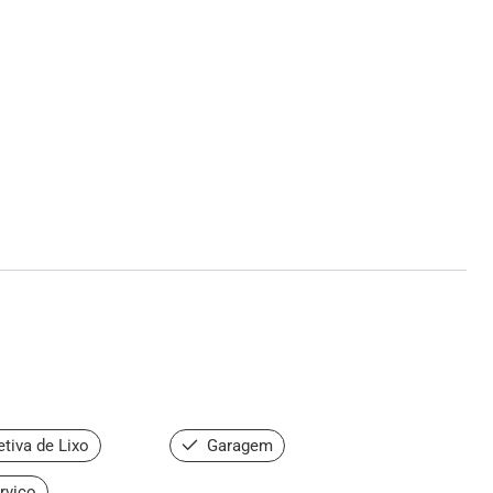
tiva de Lixo
Garagem
rviço