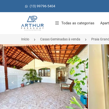
(13) 99796-5404
Página inicial
Todas as categorias
Apar
Início
Casas Geminadas à venda
Praia Gran
<