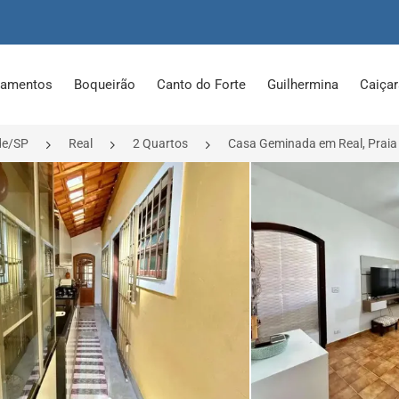
tamentos
Boqueirão
Canto do Forte
Guilhermina
Caiça
de/SP
Real
2 Quartos
Casa Geminada em Real, Praia