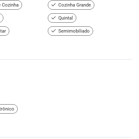
 Cozinha
Cozinha Grande
Quintal
tar
Semimobiliado
trônico