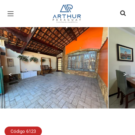
Página inicial
<
>
Código 6123