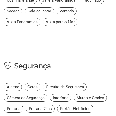
Cozinha Grande
Janela Panorâmica
Mobiliado
Sacada
Sala de jantar
Varanda
Vista Panorâmica
Vista para o Mar
Segurança
Alarme
Cerca
Circuito de Segurança
Câmera de Segurança
Interfone
Muros e Grades
Portaria
Portaria 24hs
Portão Eletrônico