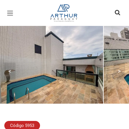
Página inicial
<
>
Código 5953