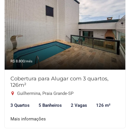
R$ 8.800
/mês
Cobertura para Alugar com 3 quartos,
126m²
Guilhermina, Praia Grande-SP
3 Quartos
5 Banheiros
2 Vagas
126 m²
Mais informações