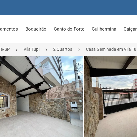
tamentos
Boqueirão
Canto do Forte
Guilhermina
Caiça
de/SP
Vila Tupi
2 Quartos
Casa Geminada em Vila Tup