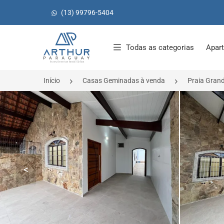
(13) 99796-5404
Página inicial
Todas as categorias
Apar
Início
Casas Geminadas à venda
Praia Gran
<