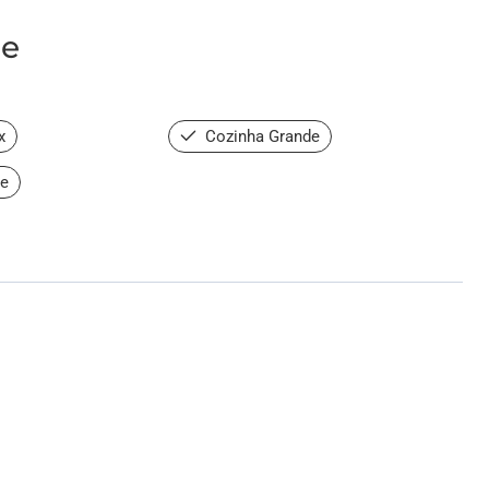
de
x
Cozinha Grande
de