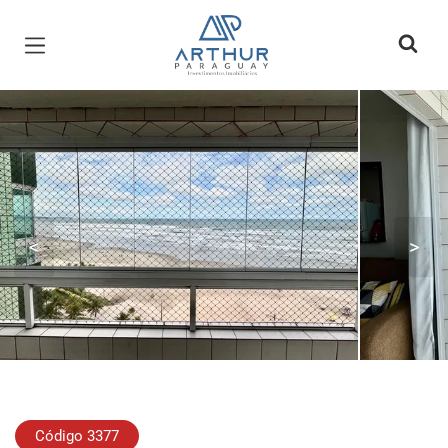
Página inicial
<
>
Código 3377