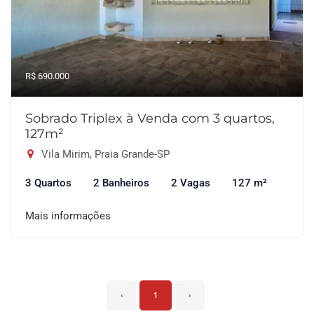
R$ 690.000
Sobrado Triplex à Venda com 3 quartos,
127m²
Vila Mirim, Praia Grande-SP
3 Quartos
2 Banheiros
2 Vagas
127 m²
Mais informações
‹
1
›