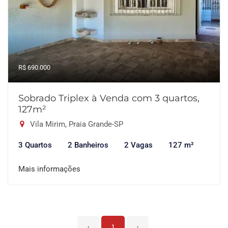
R$ 690.000
Sobrado Triplex à Venda com 3 quartos,
127m²
Vila Mirim, Praia Grande-SP
3 Quartos
2 Banheiros
2 Vagas
127 m²
Mais informações
‹
1
›