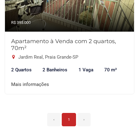
R$ 395.000
Apartamento à Venda com 2 quartos,
70m²
Jardim Real, Praia Grande-SP
2 Quartos
2 Banheiros
1 Vaga
70 m²
Mais informações
‹
1
›