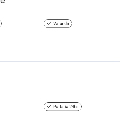
de
Varanda
Portaria 24hs