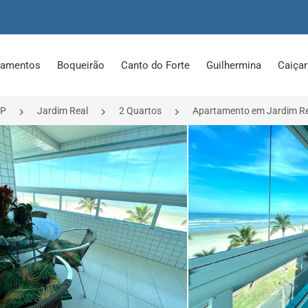
tamentos
Boqueirão
Canto do Forte
Guilhermina
Caiça
SP
Jardim Real
2 Quartos
Apartamento em Jardim Re