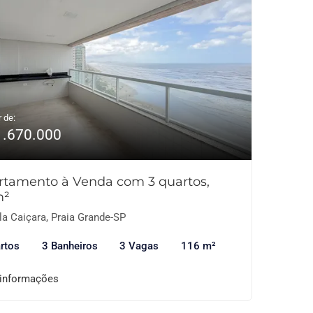
r de:
1.670.000
rtamento à Venda com 3 quartos,
m²
la Caiçara, Praia Grande-SP
rtos
3 Banheiros
3 Vagas
116 m²
 informações