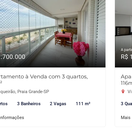
A parti
1.700.000
R$ 
tamento à Venda com 3 quartos,
Apa
²
116
queirão, Praia Grande-SP
Vi
rtos
3 Banheiros
2 Vagas
111 m²
3 Qua
informações
Mais