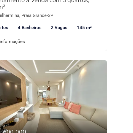
rtamento à Venda com 3 quartos,
m²
ilhermina, Praia Grande-SP
rtos
4 Banheiros
2 Vagas
145 m²
 informações
1.600.000