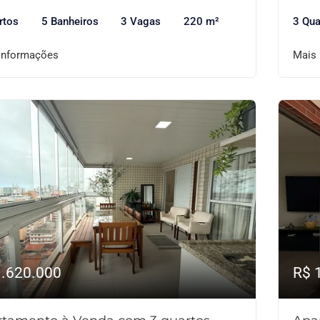
rtos
5 Banheiros
3 Vagas
220 m²
3 Qua
informações
Mais
1.620.000
R$ 