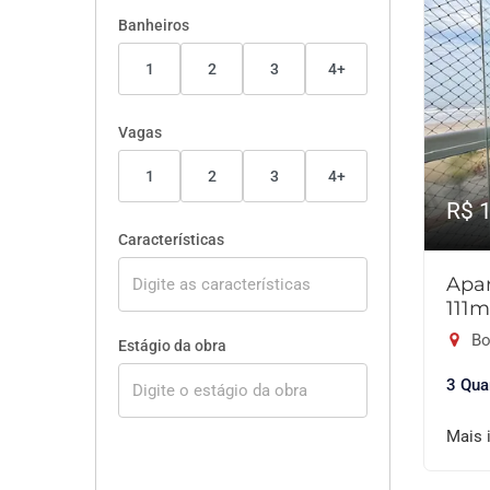
Banheiros
1
2
3
4+
Vagas
1
2
3
4+
R$ 
Características
Apar
111m
Bo
Estágio da obra
3 Qua
Mais 