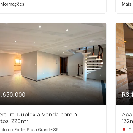
informações
Mais
1.650.000
R$ 
ertura Duplex à Venda com 4
Apa
tos, 220m²
132
nto do Forte, Praia Grande-SP
Ca