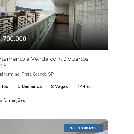
1.700.000
rtamento à Venda com 3 quartos,
m²
ilhermina, Praia Grande-SP
rtos
5 Banheiros
2 Vagas
144 m²
 informações
Pronto para Morar