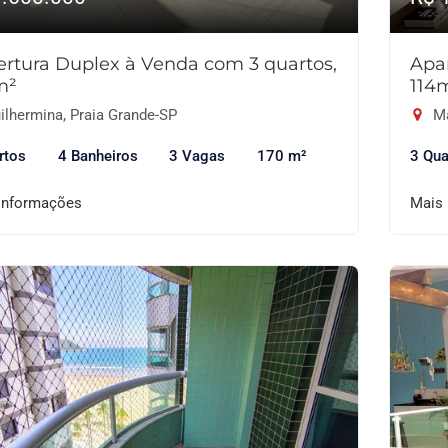
rtura Duplex à Venda com 3 quartos,
Apa
m²
114
ilhermina, Praia Grande-SP
Ma
rtos
4 Banheiros
3 Vagas
170 m²
3 Qua
informações
Mais