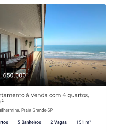
1.650.000
rtamento à Venda com 4 quartos,
m²
ilhermina, Praia Grande-SP
rtos
5 Banheiros
2 Vagas
151 m²