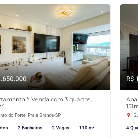
1.650.000
R$ 
tamento à Venda com 3 quartos,
Apa
m²
151
nto do Forte, Praia Grande-SP
Gu
rtos
2 Banheiros
2 Vagas
110 m²
4 Qua