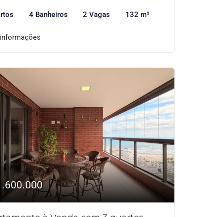
rtos
4 Banheiros
2 Vagas
132 m²
 informações
1.600.000