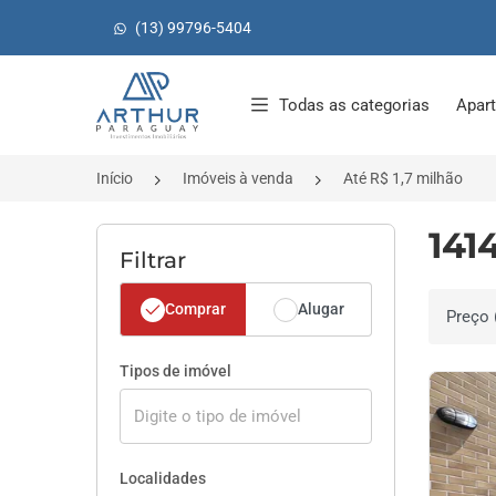
(13) 99796-5404
Página inicial
Todas as categorias
Apar
Início
Imóveis à venda
Até R$ 1,7 milhão
141
Filtrar
Comprar
Alugar
Ordenar 
Tipos de imóvel
Localidades