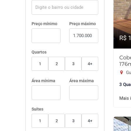
Preço mínimo
Preço máximo
R$ 
Quartos
Cobe
176
1
2
3
4+
Gu
Área mínima
Área máxima
3 Qua
Mais 
Suítes
1
2
3
4+