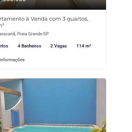
rtamento à Venda com 3 quartos,
m²
racanã, Praia Grande-SP
rtos
4 Banheiros
2 Vagas
114 m²
 informações