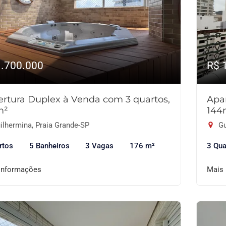
1.700.000
R$ 
rtura Duplex à Venda com 3 quartos,
Apa
m²
144
ilhermina, Praia Grande-SP
Gu
rtos
5 Banheiros
3 Vagas
176 m²
3 Qua
informações
Mais