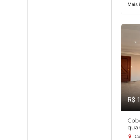
Mais 
R$ 
Cob
quar
Ca