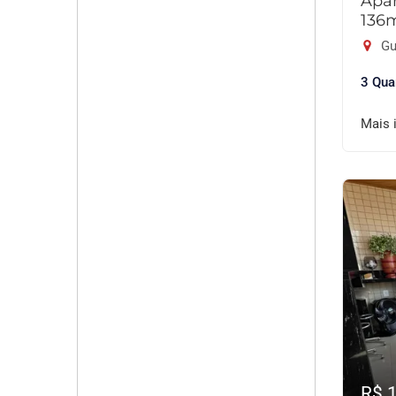
Apar
136
Gu
3 Qua
Mais 
R$ 