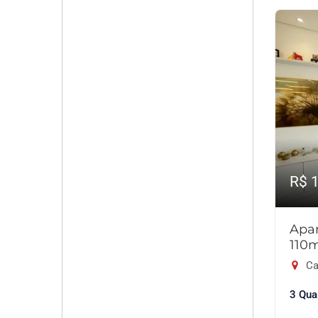
R$ 
Apar
110
Ca
3 Qua