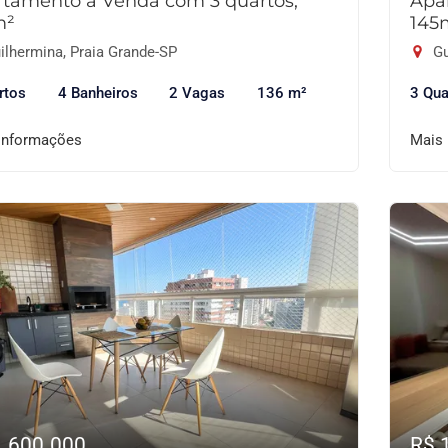
tamento à Venda com 3 quartos,
Apa
m²
145
ilhermina, Praia Grande-SP
Gu
rtos
4 Banheiros
2 Vagas
136 m²
3 Qua
informações
Mais
1.600.000
R$ 