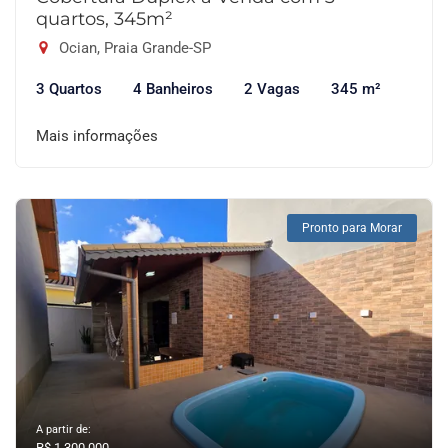
quartos, 345m²
Ocian, Praia Grande-SP
3 Quartos
4 Banheiros
2 Vagas
345 m²
Mais informações
Pronto para Morar
A partir de:
R$ 1.300.000