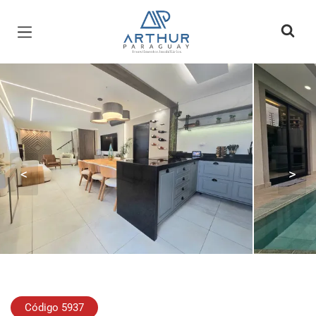
Página inicial
<
>
Código 5937