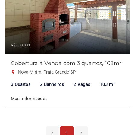
R$ 650.000
Cobertura à Venda com 3 quartos, 103m²
Nova Mirim, Praia Grande-SP
3 Quartos
2 Banheiros
2 Vagas
103 m²
Mais informações
‹
1
›