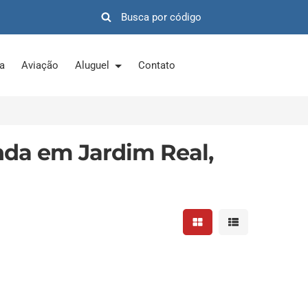
ra
Aviação
Aluguel
Contato
nda em Jardim Real,
Mostrar resultados em 
Mostrar resultad