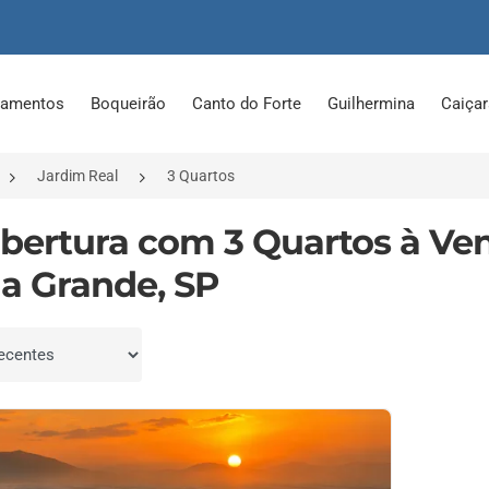
tamentos
Boqueirão
Canto do Forte
Guilhermina
Caiça
Jardim Real
3 Quartos
obertura com 3 Quartos à Ve
ia Grande, SP
por