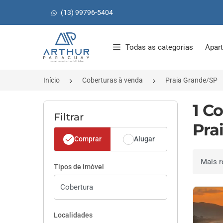
(13) 99796-5404
Página inicial
Todas as categorias
Apar
Início
Coberturas à venda
Praia Grande/SP
1 C
Filtrar
Pra
Comprar
Alugar
Ordenar 
Tipos de imóvel
Localidades