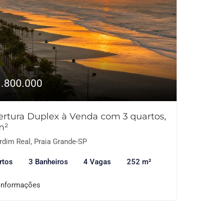
1.800.000
rtura Duplex à Venda com 3 quartos,
m²
rdim Real, Praia Grande-SP
rtos
3 Banheiros
4 Vagas
252 m²
informações