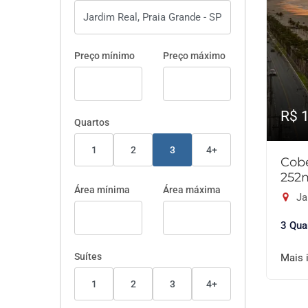
Preço mínimo
Preço máximo
R$ 
Quartos
1
2
3
4+
Cobe
252
Área mínima
Área máxima
Ja
3 Qua
Suítes
Mais 
1
2
3
4+