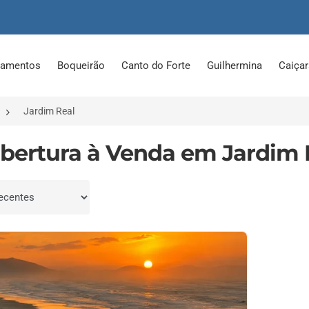
tamentos
Boqueirão
Canto do Forte
Guilhermina
Caiça
Jardim Real
obertura à Venda em Jardim R
por