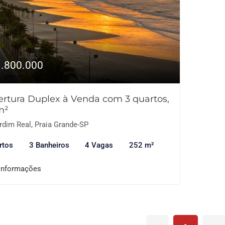
1.800.000
rtura Duplex à Venda com 3 quartos,
m²
rdim Real, Praia Grande-SP
rtos
3 Banheiros
4 Vagas
252 m²
informações