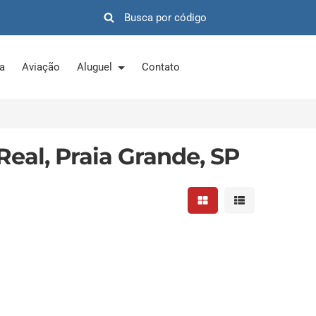
ra
Aviação
Aluguel
Contato
eal, Praia Grande, SP
Mostrar resultados em 
Mostrar resultad