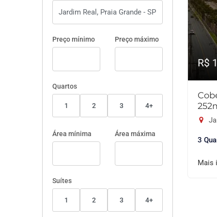
Preço mínimo
Preço máximo
R$ 
Quartos
Cobe
252
1
2
3
4+
Ja
Área mínima
Área máxima
3 Qua
Mais 
Suítes
1
2
3
4+