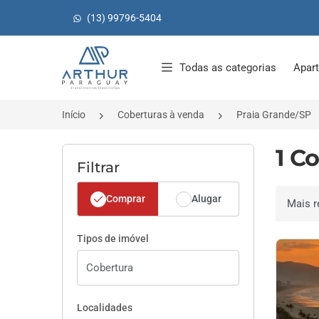
(13) 99796-5404
Página inicial
Todas as categorias
Apar
Início
Coberturas à venda
Praia Grande/SP
1 C
Filtrar
Comprar
Alugar
Ordenar 
Tipos de imóvel
Localidades