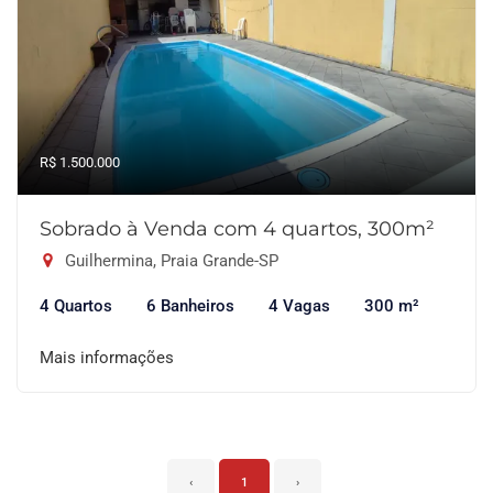
R$ 1.500.000
Sobrado à Venda com 4 quartos, 300m²
Guilhermina, Praia Grande-SP
4 Quartos
6 Banheiros
4 Vagas
300 m²
Mais informações
‹
1
›