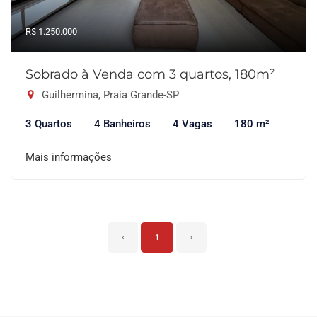
R$ 1.250.000
Sobrado à Venda com 3 quartos, 180m²
Guilhermina, Praia Grande-SP
3 Quartos
4 Banheiros
4 Vagas
180 m²
Mais informações
‹
1
›