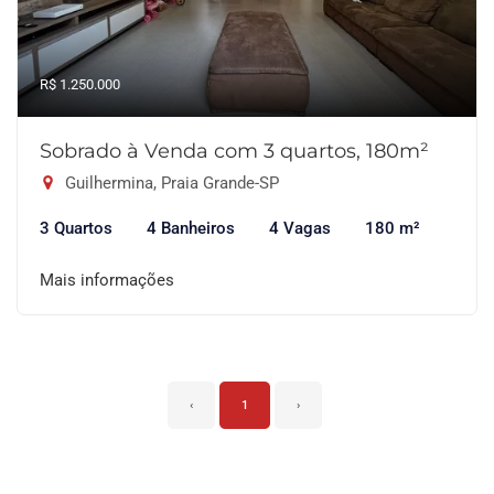
R$ 1.250.000
Sobrado à Venda com 3 quartos, 180m²
Guilhermina, Praia Grande-SP
3 Quartos
4 Banheiros
4 Vagas
180 m²
Mais informações
‹
1
›