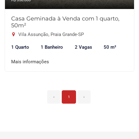
Casa Geminada à Venda com 1 quarto,
50m²
Vila Assunção, Praia Grande-SP
1 Quarto
1 Banheiro
2 Vagas
50 m²
Mais informações
‹
1
›