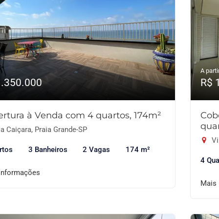
A parti
1.350.000
R$ 
rtura à Venda com 4 quartos, 174m²
Cob
qua
a Caiçara, Praia Grande-SP
Vi
rtos
3 Banheiros
2 Vagas
174 m²
4 Qua
informações
Mais