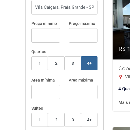
Preço mínimo
Preço máximo
R$ 
Quartos
1
2
3
4+
Cobe
Vil
Área mínima
Área máxima
4 Qua
Mais 
Suítes
1
2
3
4+