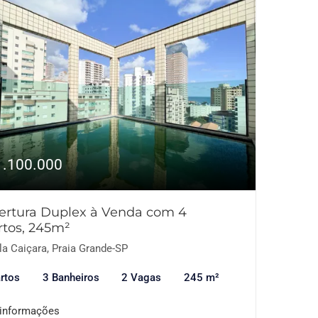
1.100.000
ertura Duplex à Venda com 4
rtos, 245m²
la Caiçara, Praia Grande-SP
rtos
3 Banheiros
2 Vagas
245 m²
 informações