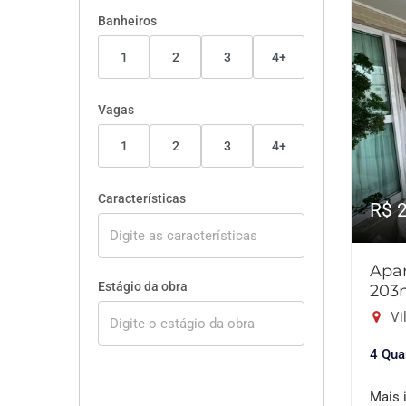
Banheiros
1
2
3
4+
Vagas
1
2
3
4+
Características
R$ 
Apar
Estágio da obra
203
Vil
4 Qua
Mais 