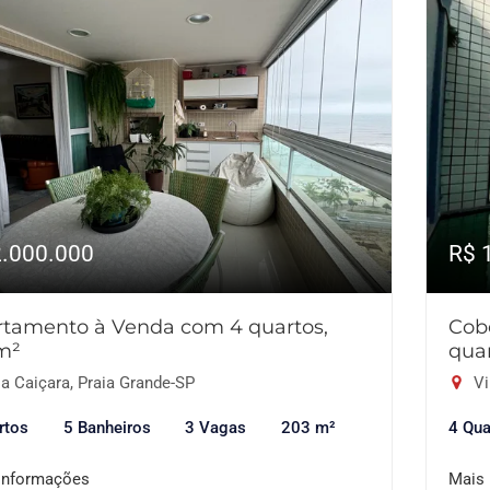
2.000.000
R$ 
tamento à Venda com 4 quartos,
Cob
m²
qua
a Caiçara, Praia Grande-SP
Vi
rtos
5 Banheiros
3 Vagas
203 m²
4 Qua
informações
Mais