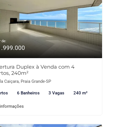
r de:
1.999.000
ertura Duplex à Venda com 4
rtos, 240m²
la Caiçara, Praia Grande-SP
rtos
6 Banheiros
3 Vagas
240 m²
 informações