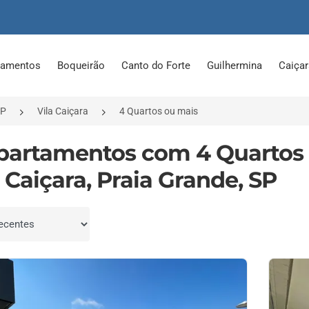
tamentos
Boqueirão
Canto do Forte
Guilhermina
Caiça
SP
Vila Caiçara
4 Quartos ou mais
partamentos com 4 Quartos
a Caiçara, Praia Grande, SP
por