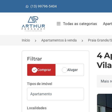
(13) 99796-5404
Página inicial
Todas as categorias
Apar
Início
Apartamentos à venda
Praia Grande/
4 A
Filtrar
Vil
Comprar
Alugar
Ordenar 
Tipos de imóvel
Localidades