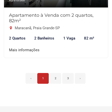
R$ 613.000
Apartamento à Venda com 2 quartos,
82m²
Maracanã, Praia Grande-SP
2 Quartos
2 Banheiros
1 Vaga
82 m²
Mais informações
‹
1
2
3
›