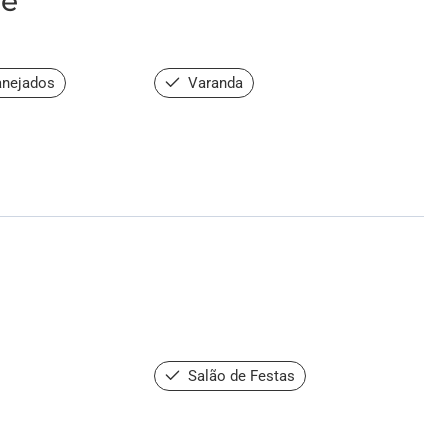
de
anejados
Varanda
Salão de Festas