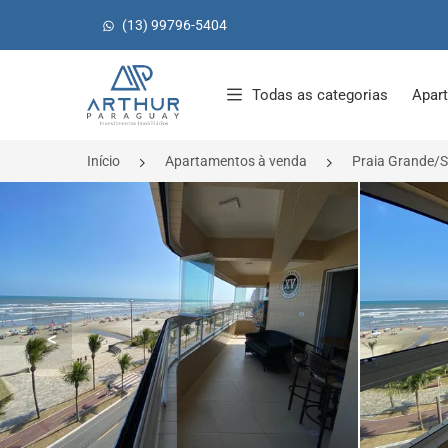
(13) 99796-5404
Página inicial
Todas as categorias
Apar
Início
Apartamentos à venda
Praia Grande/
<