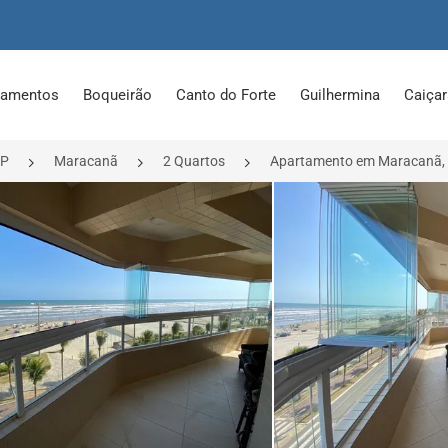
tamentos
Boqueirão
Canto do Forte
Guilhermina
Caiça
SP
Maracanã
2 Quartos
Apartamento em Maracanã, 