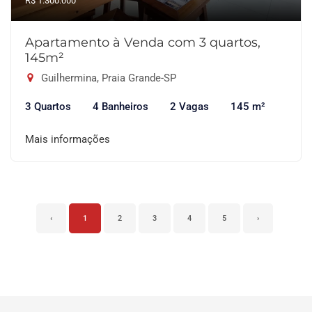
R$ 1.300.000
Apartamento à Venda com 3 quartos,
145m²
Guilhermina, Praia Grande-SP
3 Quartos
4 Banheiros
2 Vagas
145 m²
Mais informações
‹
1
2
3
4
5
›