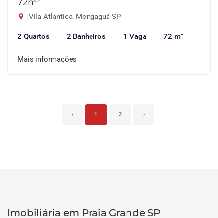
72m²
Vila Atlântica, Mongaguá-SP
2 Quartos
2 Banheiros
1 Vaga
72 m²
Mais informações
‹
1
2
›
Imobiliária em Praia Grande SP