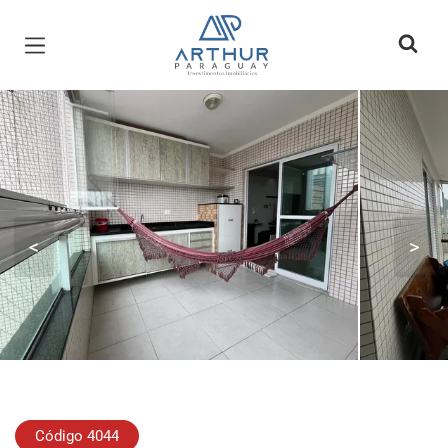
Página inicial
<
>
Código 4044