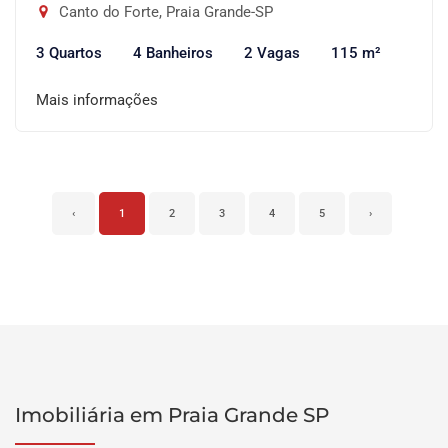
Canto do Forte, Praia Grande-SP
3 Quartos
4 Banheiros
2 Vagas
115 m²
Mais informações
‹
1
2
3
4
5
›
Imobiliária em Praia Grande SP