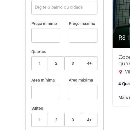
Preço mínimo
Preço máximo
R$ 
Quartos
Cob
quar
1
2
3
4+
Vil
Área mínima
Área máxima
4 Qua
Mais 
Suítes
1
2
3
4+