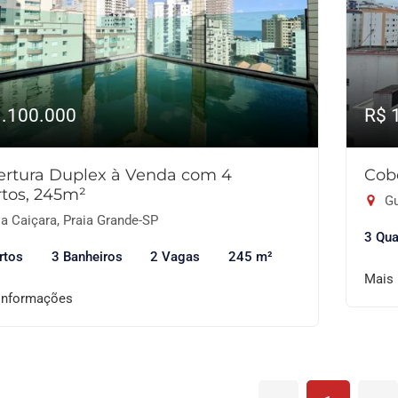
1.100.000
R$ 
ertura Duplex à Venda com 4
Cob
tos, 245m²
Gu
a Caiçara, Praia Grande-SP
3 Qua
rtos
3 Banheiros
2 Vagas
245 m²
Mais
informações