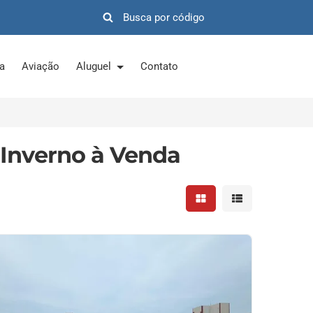
ra
Aviação
Aluguel
Contato
Inverno à Venda
Mostrar resultados em 
Mostrar resultad