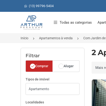
(13) 99796-5404
Página inicial
Todas as categorias
Apar
Início
Apartamentos à venda
Com Jardim de 
2 A
Filtrar
Comprar
Alugar
Ordenar 
Tipos de imóvel
Localidades