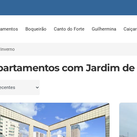
tamentos
Boqueirão
Canto do Forte
Guilhermina
Caiça
Inverno
partamentos com Jardim de 
por