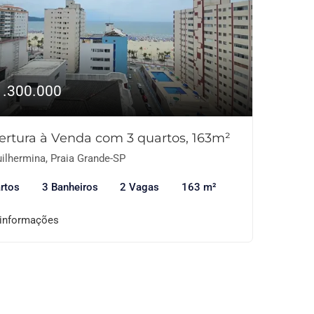
1.300.000
ertura à Venda com 3 quartos, 163m²
ilhermina, Praia Grande-SP
rtos
3 Banheiros
2 Vagas
163 m²
 informações