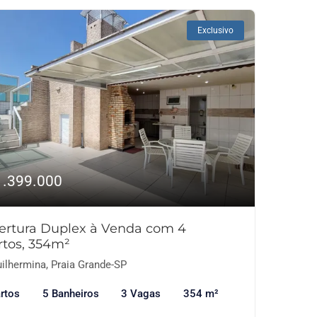
Exclusivo
1.399.000
ertura Duplex à Venda com 4
rtos, 354m²
ilhermina, Praia Grande-SP
rtos
5 Banheiros
3 Vagas
354 m²