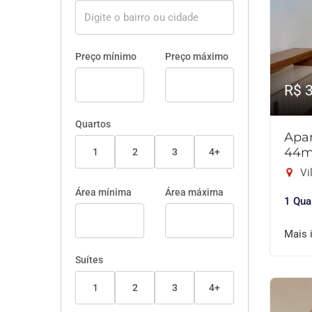
Preço mínimo
Preço máximo
R$ 
Quartos
Apar
44m
1
2
3
4+
Vil
Área mínima
Área máxima
1 Qua
Mais 
Suítes
1
2
3
4+