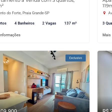
tamento à Venda com 3 quartos,
Apa
m²
119
nto do Forte, Praia Grande-SP
Av
rtos
4 Banheiros
2 Vagas
137 m²
3 Qua
informações
Mais
Exclusivo
409.900
R$ 