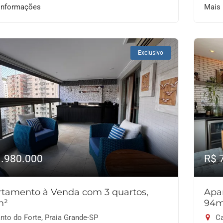
informações
Mais
Exclusivo
1.980.000
R$ 
tamento à Venda com 3 quartos,
Apa
m²
94m
nto do Forte, Praia Grande-SP
Ca