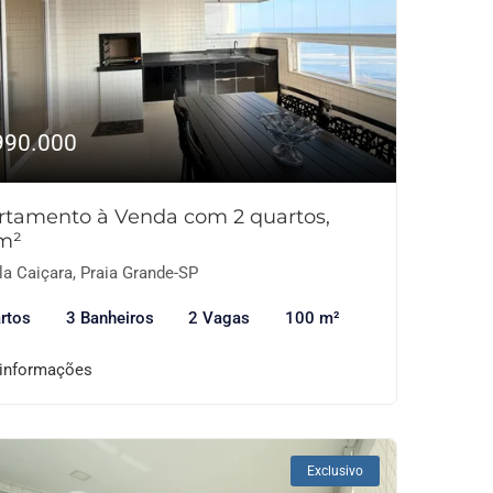
990.000
rtamento à Venda com 2 quartos,
m²
la Caiçara, Praia Grande-SP
rtos
3 Banheiros
2 Vagas
100 m²
 informações
Exclusivo