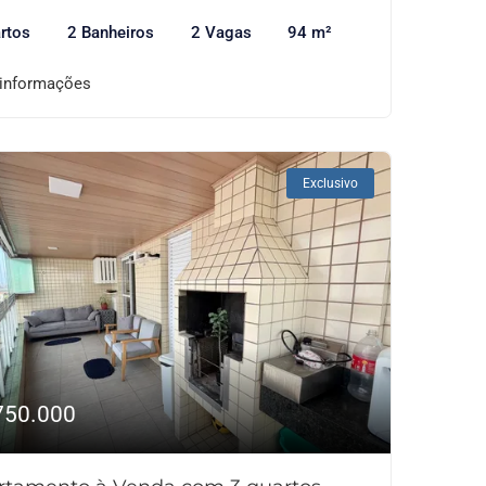
rtos
2 Banheiros
2 Vagas
94 m²
 informações
Exclusivo
750.000