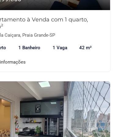
rtamento à Venda com 1 quarto,
²
la Caiçara, Praia Grande-SP
rto
1 Banheiro
1 Vaga
42 m²
 informações