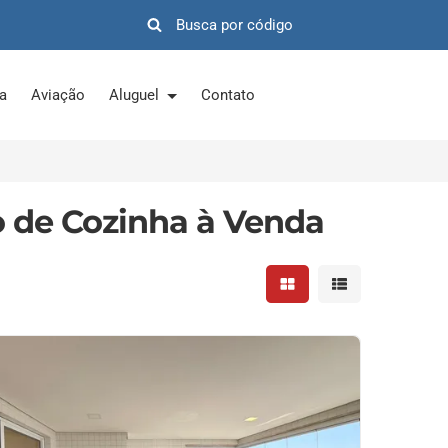
ra
Aviação
Aluguel
Contato
 de Cozinha à Venda
Mostrar resultados em 
Mostrar resultad