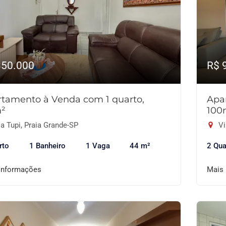
350.000
R$ 
tamento à Venda com 1 quarto,
Apa
²
100
a Tupi, Praia Grande-SP
Vi
rto
1 Banheiro
1 Vaga
44 m²
2 Qua
informações
Mais