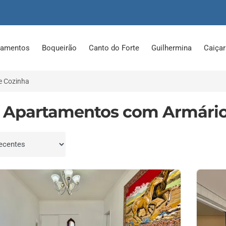
tamentos
Boqueirão
Canto do Forte
Guilhermina
Caiça
e Cozinha
 Apartamentos com Armário
por