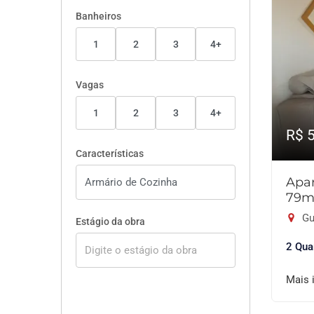
Banheiros
1
2
3
4+
Vagas
1
2
3
4+
R$ 
Características
Apar
79m
Gu
Estágio da obra
2 Qua
Mais 