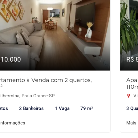
510.000
R$ 
tamento à Venda com 2 quartos,
Apa
²
110
ilhermina, Praia Grande-SP
Vi
rtos
2 Banheiros
1 Vaga
79 m²
3 Qua
informações
Mais