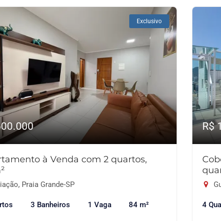
Exclusivo
600.000
R$ 
tamento à Venda com 2 quartos,
Cob
²
qua
iação, Praia Grande-SP
Gu
rtos
3 Banheiros
1 Vaga
84 m²
4 Qua