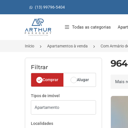
(13) 99796-5404
Página inicial
Todas as categorias
Apar
Início
Apartamentos à venda
Com Armário d
964
Filtrar
Comprar
Alugar
Ordenar 
Tipos de imóvel
Localidades