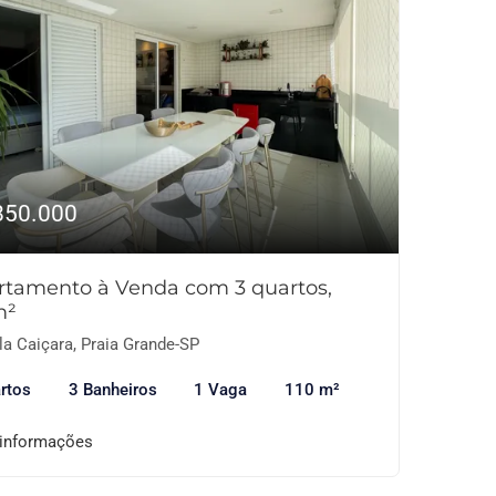
850.000
rtamento à Venda com 3 quartos,
m²
la Caiçara, Praia Grande-SP
rtos
3 Banheiros
1 Vaga
110 m²
 informações