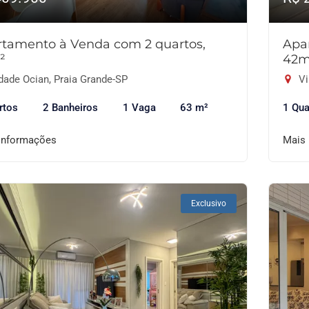
tamento à Venda com 2 quartos,
Apa
²
42m
dade Ocian, Praia Grande-SP
Vi
rtos
2 Banheiros
1 Vaga
63 m²
1 Qua
informações
Mais
Exclusivo