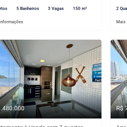
rtos
5 Banheiros
3 Vagas
150 m²
2 Qua
informações
Mais
2.480.000
R$ 