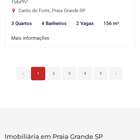
156m²
Canto do Forte, Praia Grande-SP
3 Quartos
4 Banheiros
2 Vagas
156 m²
Mais informações
‹
1
2
3
4
5
›
Imobiliária em Praia Grande SP