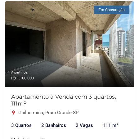
Em Construção
A partir de:
R$ 1.100.000
Apartamento à Venda com 3 quartos,
111m²
Guilhermina, Praia Grande-SP
3 Quartos
2 Banheiros
2 Vagas
111 m²