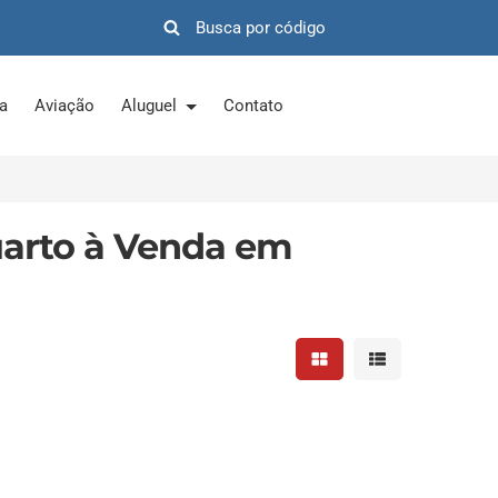
ra
Aviação
Aluguel
Contato
arto à Venda em
Mostrar resultados em 
Mostrar resultad