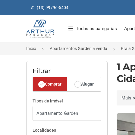
(13) 99796-5404
Página inicial
Todas as categorias
Apar
Início
Apartamentos Garden à venda
Praia 
1 A
Filtrar
Cid
Comprar
Alugar
Ordenar 
Tipos de imóvel
Localidades