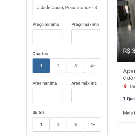
Preço mínimo
Preço máximo
R$ 
Quartos
1
2
3
4+
Apa
quar
Área mínima
Área máxima
Ci
1 Qua
Suítes
Mais 
1
2
3
4+