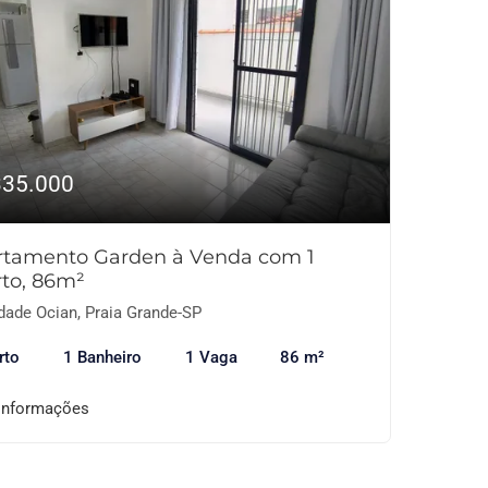
335.000
rtamento Garden à Venda com 1
to, 86m²
dade Ocian, Praia Grande-SP
rto
1 Banheiro
1 Vaga
86 m²
informações