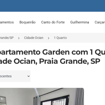
tamentos
Boqueirão
Canto do Forte
Guilhermina
Caiça
Grande/SP
Cidade Ocian
1 Quarto
partamento Garden com 1 Qu
ade Ocian, Praia Grande, SP
por