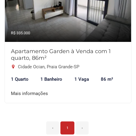
R$ 335.000
Apartamento Garden à Venda com 1
quarto, 86m²
Cidade Ocian, Praia Grande-SP
1 Quarto
1 Banheiro
1 Vaga
86 m²
Mais informações
‹
1
›