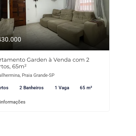
430.000
rtamento Garden à Venda com 2
rtos, 65m²
ilhermina, Praia Grande-SP
rtos
2 Banheiros
1 Vaga
65 m²
 informações