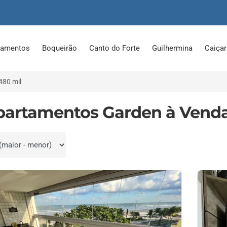
tamentos
Boqueirão
Canto do Forte
Guilhermina
Caiça
480 mil
partamentos Garden à Venda
por