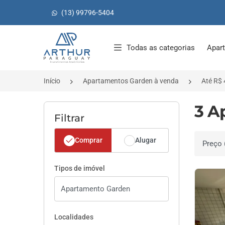
(13) 99796-5404
Página inicial
Todas as categorias
Apar
Início
Apartamentos Garden à venda
Até R$ 
3 A
Filtrar
Comprar
Alugar
Ordenar 
Tipos de imóvel
Localidades