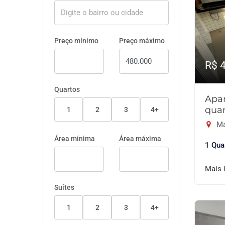
Preço mínimo
Preço máximo
R$ 
Quartos
Apa
quar
1
2
3
4+
Ma
Área mínima
Área máxima
1 Qua
Mais 
Suítes
1
2
3
4+