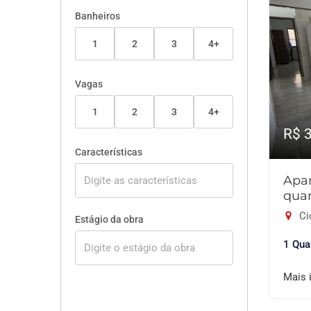
Banheiros
1
2
3
4+
Vagas
1
2
3
4+
R$ 
Características
Apa
quar
Ci
Estágio da obra
1 Qua
Mais 