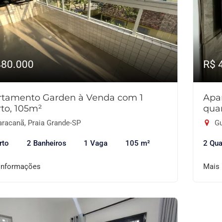
480.000
R$ 
rtamento Garden à Venda com 1
Apa
to, 105m²
qua
racanã, Praia Grande-SP
Gu
rto
2 Banheiros
1 Vaga
105 m²
2 Qua
informações
Mais