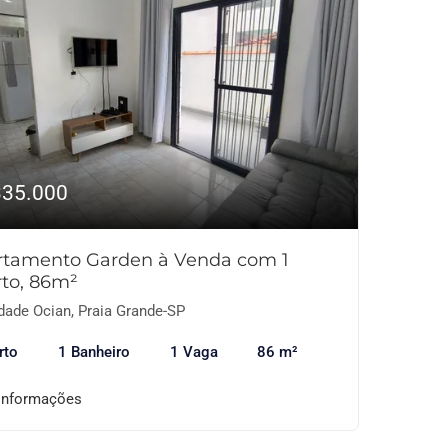
335.000
rtamento Garden à Venda com 1
to, 86m²
dade Ocian, Praia Grande-SP
rto
1 Banheiro
1 Vaga
86 m²
informações