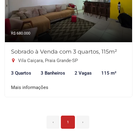
R$ 680.000
Sobrado à Venda com 3 quartos, 115m²
Vila Caiçara, Praia Grande-SP
3 Quartos
3 Banheiros
2 Vagas
115 m²
Mais informações
‹
1
›