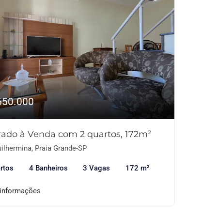
650.000
rado à Venda com 2 quartos, 172m²
ilhermina, Praia Grande-SP
rtos
4 Banheiros
3 Vagas
172 m²
 informações