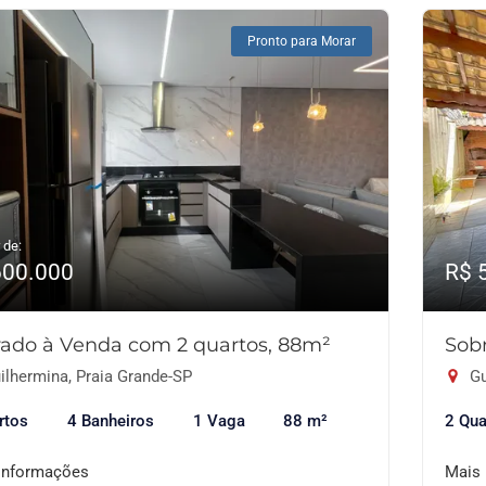
Pronto para Morar
 de:
600.000
R$ 
ado à Venda com 2 quartos, 88m²
Sob
ilhermina, Praia Grande-SP
Gu
rtos
4 Banheiros
1 Vaga
88 m²
2 Qua
informações
Mais