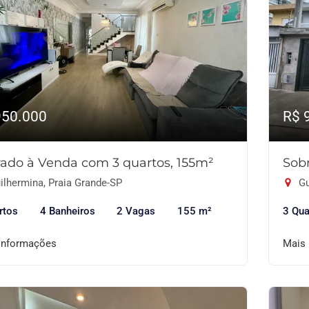
950.000
R$ 
ado à Venda com 3 quartos, 155m²
Sob
ilhermina, Praia Grande-SP
Gu
rtos
4 Banheiros
2 Vagas
155 m²
3 Qua
informações
Mais