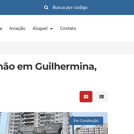
ra
Aviação
Aluguel
Contato
lhão em Guilhermina,
Mostrar resultados em 
Mostrar resultad
Em Construção