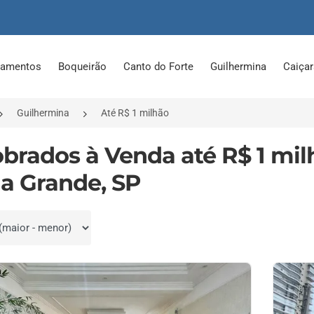
tamentos
Boqueirão
Canto do Forte
Guilhermina
Caiça
Guilhermina
Até R$ 1 milhão
obrados à Venda até R$ 1 mi
ia Grande, SP
por