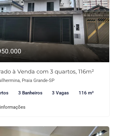
950.000
rado à Venda com 3 quartos, 116m²
ilhermina, Praia Grande-SP
rtos
3 Banheiros
3 Vagas
116 m²
 informações