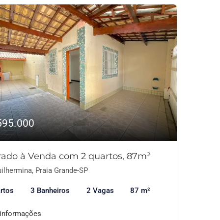
595.000
rado à Venda com 2 quartos, 87m²
ilhermina, Praia Grande-SP
rtos
3 Banheiros
2 Vagas
87 m²
 informações