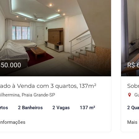
850.000
R$ 
ado à Venda com 3 quartos, 137m²
Sob
ilhermina, Praia Grande-SP
Gu
rtos
2 Banheiros
2 Vagas
137 m²
2 Qua
informações
Mais