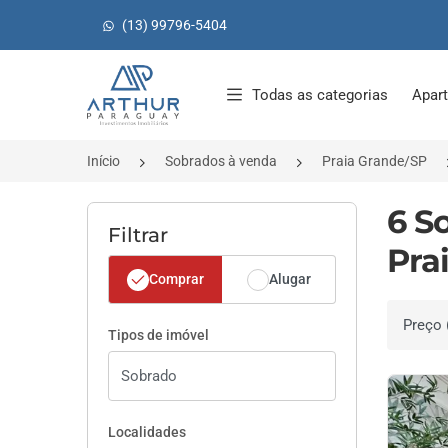
(13) 99796-5404
Página inicial
Todas as categorias
Apar
Início
Sobrados à venda
Praia Grande/SP
6 S
Filtrar
Pra
Comprar
Alugar
Ordenar 
Tipos de imóvel
Localidades