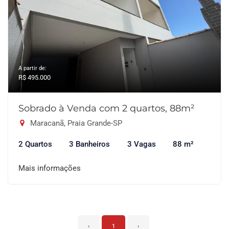
A partir de:
R$ 495.000
Sobrado à Venda com 2 quartos, 88m²
Maracanã, Praia Grande-SP
2 Quartos
3 Banheiros
3 Vagas
88 m²
Mais informações
‹
1
›