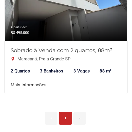
A partir de:
R$ 495.000
Sobrado à Venda com 2 quartos, 88m²
Maracanã, Praia Grande-SP
2 Quartos
3 Banheiros
3 Vagas
88 m²
Mais informações
‹
1
›