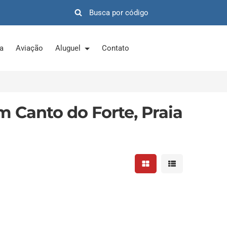
ra
Aviação
Aluguel
Contato
m Canto do Forte, Praia
Mostrar resultados em 
Mostrar resultad