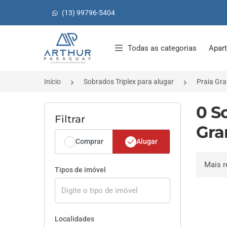
(13) 99796-5404
Página inicial
Todas as categorias
Apar
Início
Sobrados Triplex para alugar
Praia Gr
0 S
Filtrar
Gra
Comprar
Alugar
Ordenar 
Tipos de imóvel
Localidades