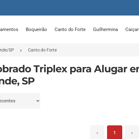
tamentos
Boqueirão
Canto do Forte
Guilhermina
Caiça
ande/SP
Canto do Forte
obrado Triplex para Alugar e
nde, SP
por
‹
1
›