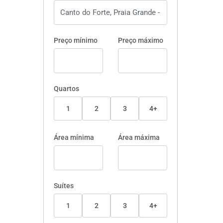
Preço mínimo
Preço máximo
Quartos
1
2
3
4+
Área mínima
Área máxima
Suítes
1
2
3
4+