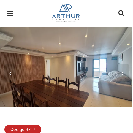
Página inicial
<
>
Código 4717