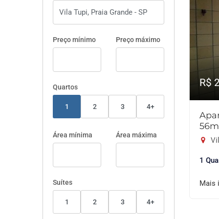
Preço mínimo
Preço máximo
R$ 
Quartos
1
2
3
4+
Apar
56m
Área mínima
Área máxima
Vil
1 Qua
Suítes
Mais 
1
2
3
4+