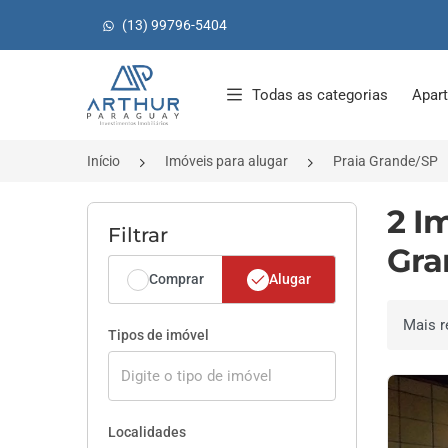
(13) 99796-5404
Página inicial
Todas as categorias
Apar
Início
Imóveis para alugar
Praia Grande/SP
2 I
Filtrar
Gra
Comprar
Alugar
Ordenar 
Tipos de imóvel
Localidades