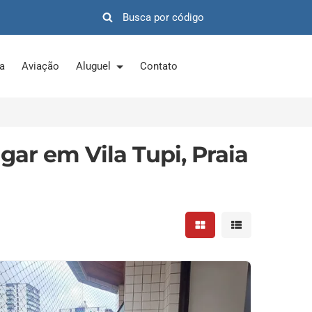
ra
Aviação
Aluguel
Contato
gar em Vila Tupi, Praia
Mostrar resultados em 
Mostrar resultad