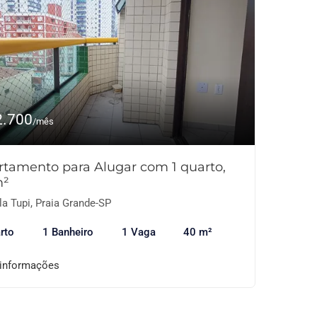
2.700
/mês
rtamento para Alugar com 1 quarto,
m²
la Tupi, Praia Grande-SP
rto
1 Banheiro
1 Vaga
40 m²
 informações