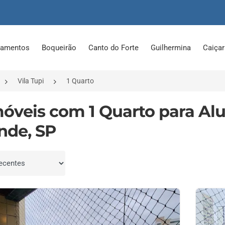
tamentos
Boqueirão
Canto do Forte
Guilhermina
Caiça
Vila Tupi
1 Quarto
móveis com 1 Quarto para Alu
nde, SP
por