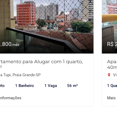
2.800
R$ 
/mês
tamento para Alugar com 1 quarto,
Apa
²
40
a Tupi, Praia Grande-SP
Vi
rto
1 Banheiro
1 Vaga
56 m²
1 Qua
informações
Mais