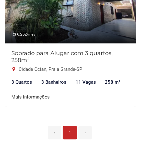
R$ 6.252
/mês
Sobrado para Alugar com 3 quartos,
258m²
Cidade Ocian, Praia Grande-SP
3 Quartos
3 Banheiros
11 Vagas
258 m²
Mais informações
‹
1
›