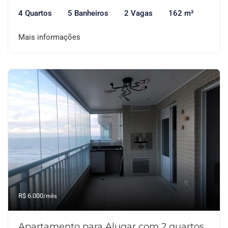
4 Quartos
5 Banheiros
2 Vagas
162 m²
Mais informações
R$ 6.000
/mês
Apartamento para Alugar com 2 quartos,