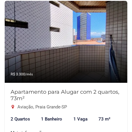
R$ 3.300
/mês
Apartamento para Alugar com 2 quartos,
73m²
Aviação, Praia Grande-SP
2 Quartos
1 Banheiro
1 Vaga
73 m²